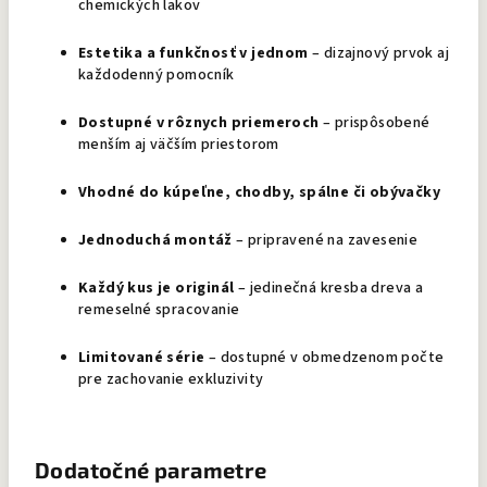
chemických lakov
Estetika a funkčnosť v jednom
– dizajnový prvok aj
každodenný pomocník
Dostupné v rôznych priemeroch
– prispôsobené
menším aj väčším priestorom
Vhodné do kúpeľne, chodby, spálne či obývačky
Jednoduchá montáž
– pripravené na zavesenie
Každý kus je originál
– jedinečná kresba dreva a
remeselné spracovanie
Limitované série
– dostupné v obmedzenom počte
pre zachovanie exkluzivity
Dodatočné parametre