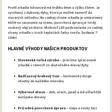
Profil zrkadla Advanced má hrúbku 8mm a výšku 35mm. Je
vyrobený z dubovej dyhy, ktorú je možné namoriť do
viacerých odtieňov. Na zadnej strane zrkadla je umiestnený
háčik na zavesenie na stenu, povrchová úprava je tvrdý
voskový olej na drevo. Možnosť LED podsvietenia zo zadnej
strany zrkadla v troch teplotách farby svetla. Dodanie 7-
10dní.
HLAVNÉ VÝHODY NAŠICH PRODUKTOV
Slovenská ručná výroba
– precízne spracované
zrkadlá v rámoch zo skutočného dreva/dyhy
Nadčasový kruhový tvar
– harmonický dizajn
vhodný do každého interiéru
Výberové drevo
– dub, orech, jaseň a iné ušľachtilé
európske dreviny
Prírodná povrchová úprava
– oleje a vosky bez