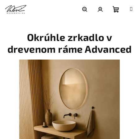
Prejsť
na
obsah
Nákupn
Hľadať
Prihlásenie
Okrúhle zrkadlo v
košík
drevenom ráme Advanced