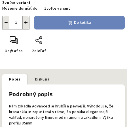
Zvoľte variant
cena:
Môžeme doručiť do:
Zvoľte variant
−
+
Do košíka
Opýtať sa
Zdieľať
Popis
Diskusia
Podrobný popis
Rám zrkadla Advanced je hrubší a pevnejší. Výhodou je, že
hrana skla je zapustená v ráme, čo ponúka elegantnejší
vzhľad, nenarušený líniou medzi rámom a zrkadlom. Výška
profilu 35mm.