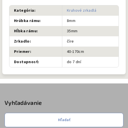
Kategória
:
Kruhové zrkadlá
Hrúbka rámu
:
8mm
Hĺbka rámu
:
35mm
Zrkadlo
:
číre
Priemer
:
40-170cm
Dostupnosť
:
do 7 dní
Z
á
p
Vyhľadávanie
ä
t
Hľadať
i