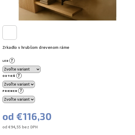
Zrkadlo v hrubšom drevenom ráme
?
LED
?
ODTIEŇ
?
PRIEMER
od
€116,30
od
€94,55
bez DPH
Jednotková