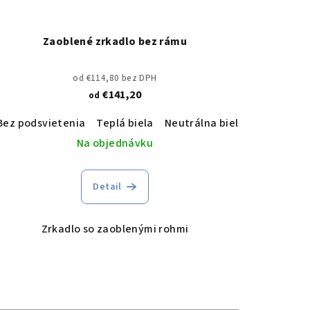
Zaoblené zrkadlo bez rámu
od €114,80 bez DPH
€141,20
od
udená biela
Bez podsvietenia
Teplá biela
Neutrálna biela
Studená b
Na objednávku
Detail
Zrkadlo so zaoblenými rohmi