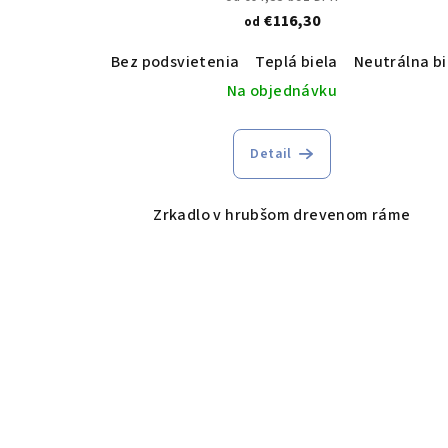
k
€116,30
od
v
t
Bez podsvietenia
Teplá biela
Neutrálna bi
Na objednávku
o
v
Detail
Zrkadlo v hrubšom drevenom ráme