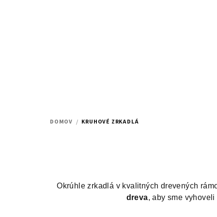
Prejsť
na
obsah
DOMOV
/
KRUHOVÉ ZRKADLÁ
Okrúhle zrkadlá v kvalitných drevených rám
dreva
, aby sme vyhoveli