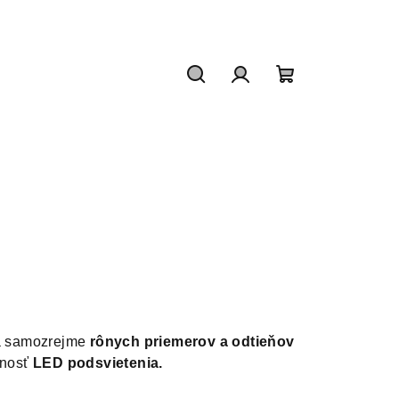
Hľadať
Prihlásenie
Nákupný
košík
 a samozrejme
rônych priemerov a odtieňov
žnosť
LED podsvietenia.