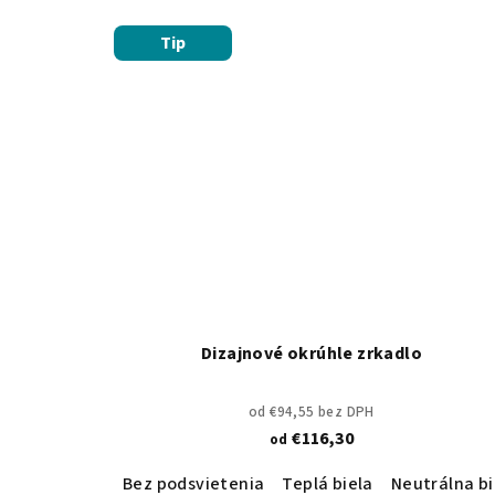
Tip
Dizajnové okrúhle zrkadlo
od €94,55 bez DPH
€116,30
od
Bez podsvietenia
Teplá biela
Neutrálna bi