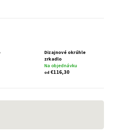
o
Dizajnové okrúhle
zrkadlo
Na objednávku
€116,30
od