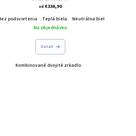
€336,90
od
udená biela
Bez podsvietenia
Teplá biela
Neutrálna biela
Studená b
Na objednávku
Detail
Kombinované dvojité zrkadlo