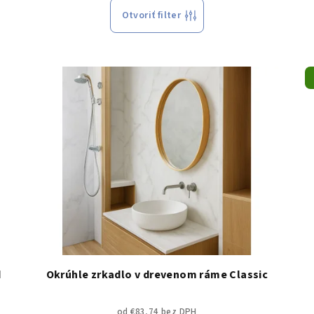
Otvoriť filter
d
Okrúhle zrkadlo v drevenom ráme Classic
od €83,74 bez DPH