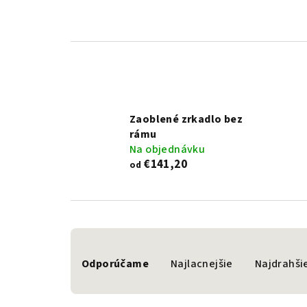
Zaoblené zrkadlo bez
rámu
Na objednávku
€141,20
od
R
Odporúčame
Najlacnejšie
Najdrahši
a
d