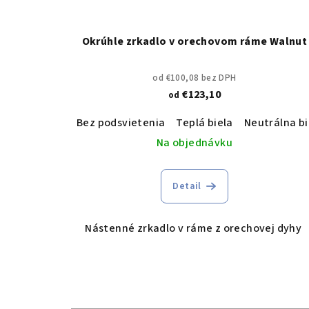
Okrúhle zrkadlo v orechovom ráme Walnut
od €100,08 bez DPH
€123,10
od
Bez podsvietenia
Teplá biela
Neutrálna bi
Na objednávku
Detail
Nástenné zrkadlo v ráme z orechovej dyhy