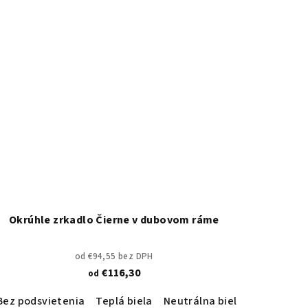
Okrúhle zrkadlo Čierne v dubovom ráme
od €94,55 bez DPH
€116,30
od
udená biela
Bez podsvietenia
Teplá biela
Neutrálna biela
Studená b