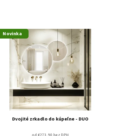
Novinka
Dvojité zrkadlo do kúpeľne - DUO
od €273,90 bez DPH