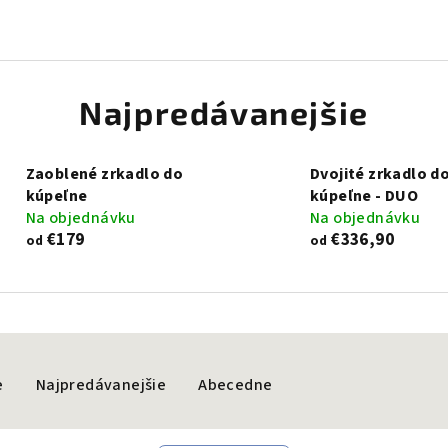
Najpredávanejšie
Zaoblené zrkadlo do
Dvojité zrkadlo d
kúpeľne
kúpeľne - DUO
Na objednávku
Na objednávku
€179
€336,90
od
od
e
Najpredávanejšie
Abecedne