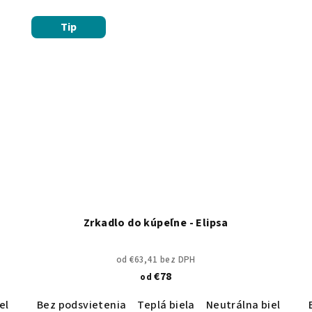
Tip
Zrkadlo do kúpeľne - Elipsa
od €63,41 bez DPH
€78
od
ela
Studená biela
Bez podsvietenia
Teplá biela
Neutrálna biela
St