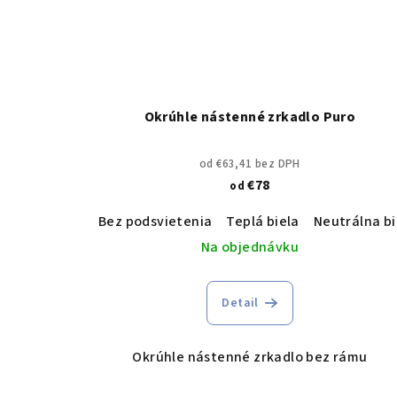
Okrúhle nástenné zrkadlo Puro
od €63,41 bez DPH
€78
od
Bez podsvietenia
Teplá biela
Neutrálna bi
Na objednávku
Detail
Okrúhle nástenné zrkadlo bez rámu