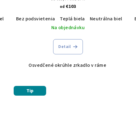
€103
od
ela
Studená biela
Bez podsvietenia
Teplá biela
Neutrálna biela
St
Na objednávku
Detail
Osvedčené okrúhle zrkadlo v ráme
Tip