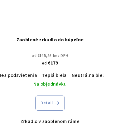
Zaoblené zrkadlo do kúpeľne
od €145,53 bez DPH
€179
od
udená biela
Bez podsvietenia
Teplá biela
Neutrálna biela
Studená b
Na objednávku
Detail
Zrkadlo v zaoblenom ráme