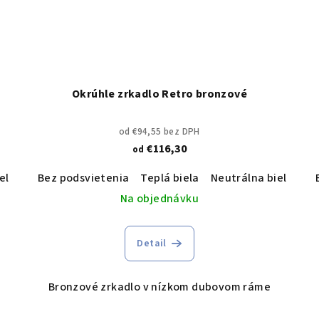
Okrúhle zrkadlo Retro bronzové
od €94,55 bez DPH
€116,30
od
ela
Studená biela
Bez podsvietenia
Teplá biela
Neutrálna biela
St
Na objednávku
Detail
Bronzové zrkadlo v nízkom dubovom ráme