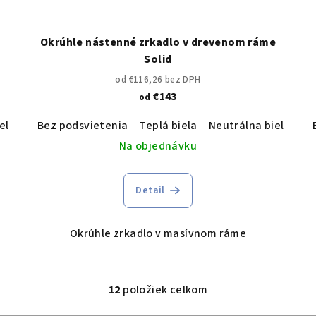
Okrúhle nástenné zrkadlo v drevenom ráme
Solid
od €116,26 bez DPH
€143
od
ela
Studená biela
Bez podsvietenia
Teplá biela
Neutrálna biela
St
Na objednávku
Detail
Okrúhle zrkadlo v masívnom ráme
12
položiek celkom
O