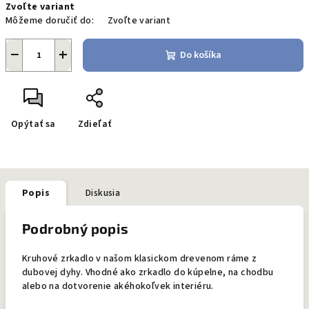
Zvoľte variant
cena:
Môžeme doručiť do:
Zvoľte variant
−
+
Do košíka
Opýtať sa
Zdieľať
Popis
Diskusia
Podrobný popis
Kruhové zrkadlo v našom klasickom drevenom ráme z
dubovej dyhy. Vhodné ako zrkadlo do kúpelne, na chodbu
alebo na dotvorenie akéhokoľvek interiéru.