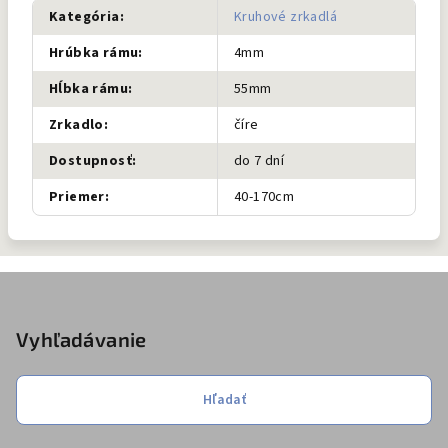
Kategória
:
Kruhové zrkadlá
Hrúbka rámu
:
4mm
Hĺbka rámu
:
55mm
Zrkadlo
:
číre
Dostupnosť
:
do 7 dní
Priemer
:
40-170cm
Z
á
p
Vyhľadávanie
ä
t
Hľadať
i