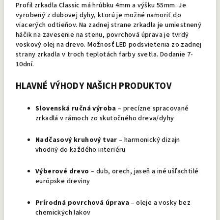
Profil zrkadla Classic má hrúbku 4mm a výšku 55mm. Je
vyrobený z dubovej dyhy, ktorú je možné namoriť do
viacerých odtieňov. Na zadnej strane zrkadla je umiestnený
háčik na zavesenie na stenu, povrchová úprava je tvrdý
voskový olej na drevo. Možnosť LED podsvietenia zo zadnej
strany zrkadla v troch teplotách farby svetla. Dodanie 7-
10dní.
HLAVNÉ VÝHODY NAŠICH PRODUKTOV
Slovenská ručná výroba
– precízne spracované
zrkadlá v rámoch zo skutočného dreva/dyhy
Nadčasový kruhový tvar
– harmonický dizajn
vhodný do každého interiéru
Výberové drevo
– dub, orech, jaseň a iné ušľachtilé
európske dreviny
Prírodná povrchová úprava
– oleje a vosky bez
chemických lakov