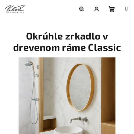
Prejsť
na
obsah
Nákupn
Hľadať
Prihlásenie
Okrúhle zrkadlo v
košík
drevenom ráme Classic