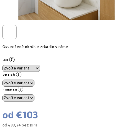
Osvedčené okrúhle zrkadlo v ráme
?
LED
?
ODTIEŇ
?
PRIEMER
od
€103
od
€83,74
bez DPH
Jednotková