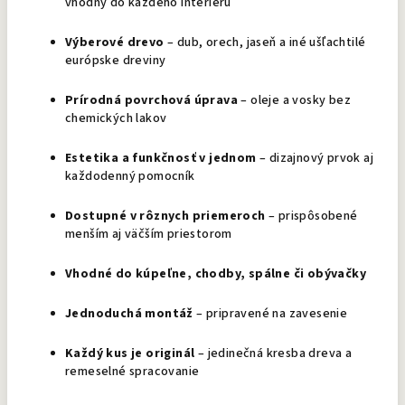
vhodný do každého interiéru
Výberové drevo
– dub, orech, jaseň a iné ušľachtilé
európske dreviny
Prírodná povrchová úprava
– oleje a vosky bez
chemických lakov
Estetika a funkčnosť v jednom
– dizajnový prvok aj
každodenný pomocník
Dostupné v rôznych priemeroch
– prispôsobené
menším aj väčším priestorom
Vhodné do kúpeľne, chodby, spálne či obývačky
Jednoduchá montáž
– pripravené na zavesenie
Každý kus je originál
– jedinečná kresba dreva a
remeselné spracovanie