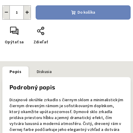
−
+
Do košíka
Opýtať sa
Zdieľať
Popis
Diskusia
Podrobný popis
Dizajnové okrúhle zrkadlo s čiernym sklom a minimalistickým
čiernym dreveným rámom je sofistikovaným doplnkom,
ktorý okamžite upúta pozornosť. Dymové sklo zrkadla
pridáva priestoru hĺbku a jemný dramatický efekt, čím
vytvára luxusnú a modernú atmosféru. Čistý, drevený rám v
čiernej farbe podčiarkuje jeho elegantný vzhľad a dotvára