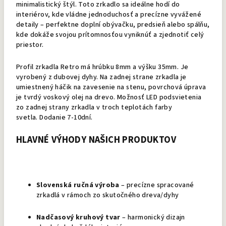
minimalistický štýl. Toto zrkadlo sa ideálne hodí do
interiérov, kde vládne jednoduchosť a precízne vyvážené
detaily – perfektne doplní obývačku, predsieň alebo spálňu,
kde dokáže svojou prítomnosťou vyniknúť a zjednotiť celý
priestor.
Profil zrkadla Retro má hrúbku 8mm a výšku 35mm. Je
vyrobený z dubovej dyhy. Na zadnej strane zrkadla je
umiestnený háčik na zavesenie na stenu, povrchová úprava
je tvrdý voskový olej na drevo. Možnosť LED podsvietenia
zo zadnej strany zrkadla v troch teplotách farby
svetla. Dodanie 7-10dní.
HLAVNÉ VÝHODY NAŠICH PRODUKTOV
Slovenská ručná výroba
– precízne spracované
zrkadlá v rámoch zo skutočného dreva/dyhy
Nadčasový kruhový tvar
– harmonický dizajn