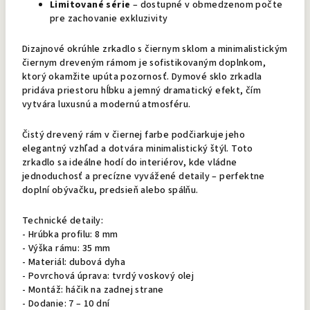
Limitované série
– dostupné v obmedzenom počte
pre zachovanie exkluzivity
Dizajnové okrúhle zrkadlo s čiernym sklom a minimalistickým
čiernym dreveným rámom je sofistikovaným doplnkom,
ktorý okamžite upúta pozornosť. Dymové sklo zrkadla
pridáva priestoru hĺbku a jemný dramatický efekt, čím
vytvára luxusnú a modernú atmosféru.
Čistý drevený rám v čiernej farbe podčiarkuje jeho
elegantný vzhľad a dotvára minimalistický štýl. Toto
zrkadlo sa ideálne hodí do interiérov, kde vládne
jednoduchosť a precízne vyvážené detaily – perfektne
doplní obývačku, predsieň alebo spálňu.
Technické detaily:
- Hrúbka profilu: 8 mm
- Výška rámu: 35 mm
- Materiál: dubová dyha
- Povrchová úprava: tvrdý voskový olej
- Montáž: háčik na zadnej strane
- Dodanie: 7 – 10 dní