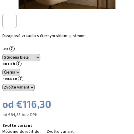
Dizajnové zrkadlo s čiernym sklom aj rámom
?
LED
?
ODTIEŇ
?
PRIEMER
od
€116,30
od
€94,55
bez DPH
Jednotková
Zvoľte variant
cena:
Môžeme doručiť do:
Zvoľte variant