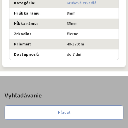
Kategória
:
Kruhové zrkadlá
Hrúbka rámu
:
8mm
Hĺbka rámu
:
35mm
Zrkadlo
:
čierne
Priemer
:
40-170cm
Dostupnosť
:
do 7 dní
Z
á
p
Vyhľadávanie
ä
t
Hľadať
i
e