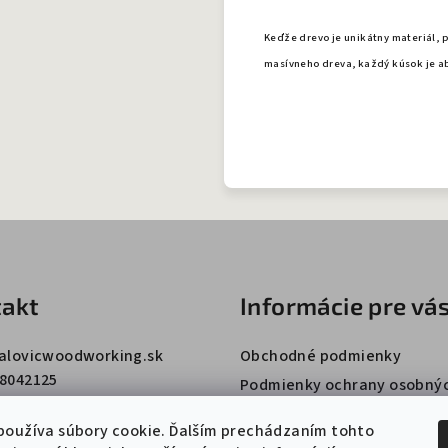
Keďže drevo je unikátny materiál, 
masívneho dreva, každý kúsok je a
akt
Informácie pre vá
alovicwoodworking.sk
Obchodné podmienky
8042125
Podmienky ochrany osobný
údajov
používa súbory cookie. Ďalším prechádzaním tohto