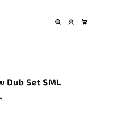
Hľadať
Prihlásenie
Nákupný
košík
w Dub Set SML
A