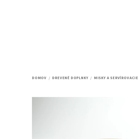
Prejsť
na
obsah
DOMOV
/
DREVENÉ DOPLNKY
/
MISKY A SERVÍROVACIE