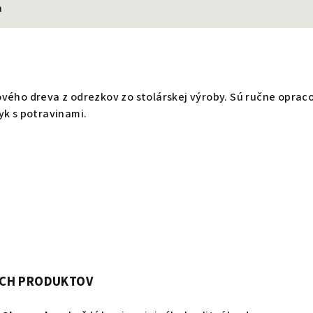
a
ového dreva z odrezkov zo stolárskej výroby. Sú ručne opra
yk s potravinami.
ICH PRODUKTOV