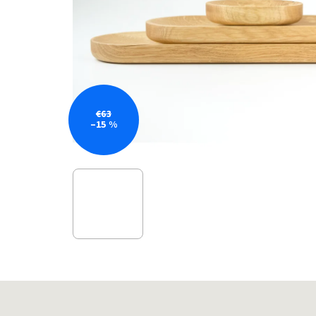
€63
–15 %