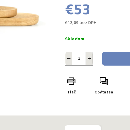
€53
€43,09 bez DPH
Jednotková
cena:
Skladom
−
+
Tlač
Opýtať sa