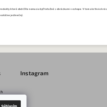
produkty ktoré obdržíte nemusia byť totožné s obrázkami v eshope. V tom ale tkvie krá
bsolútne jedinečný.
s
Instagram
ch
Súhlasím