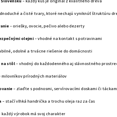
 Slovensku
– každý kus je originál z kvalitného dreva
ednoduché a čisté tvary, ktoré nechajú vyniknúť štruktúru dr
vanie
– oriešky, ovocie, pečivo alebo dezerty
ezpečnými olejmi
– vhodné na kontakt s potravinami
abilné, odolné a trvácne riešenie do domácnosti
 na stôl
– vhodný do každodenného aj slávnostného prostre
e milovníkov prírodných materiálov
ovanie
– zlaďte s podnosmi, servírovacími doskami či táckam
a
– stačí vlhká handrička a trochu oleja raz za čas
 každý výrobok má svoj charakter