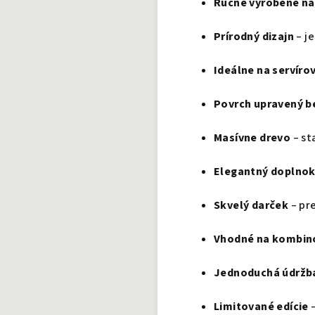
Ručne vyrobené na
Prírodný dizajn
– j
Ideálne na servíro
Povrch upravený b
Masívne drevo
– st
Elegantný doplnok
Skvelý darček
– pr
Vhodné na kombin
Jednoduchá údržb
Limitované edície
–