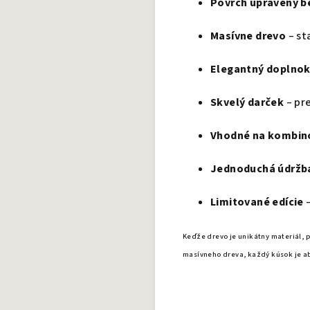
Povrch upravený b
Masívne drevo
– st
Elegantný doplnok
Skvelý darček
– pr
Vhodné na kombin
Jednoduchá údržb
Limitované edície
–
Keďže drevo je unikátny materiál, 
masívneho dreva, každý kúsok je a