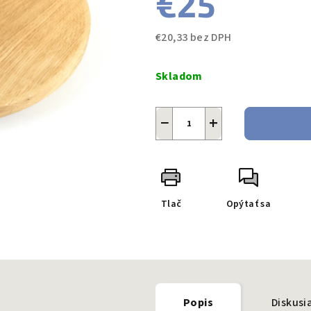
€25
€20,33 bez DPH
Jednotková
cena:
Skladom
−
+
Tlač
Opýtať sa
Popis
Diskusi