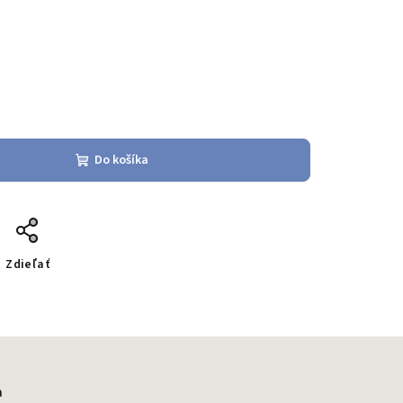
Do košíka
Zdieľať
a