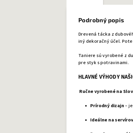
Podrobný popis
Drevená tácka z dubovéh
iný dekoračný účel. Pote
Taniere sú vyrobené z d
pre styk s potravinami.
HLAVNÉ VÝHODY NAŠ
Ručne vyrobené na Slo
Prírodný dizajn
– j
Ideálne na servíro