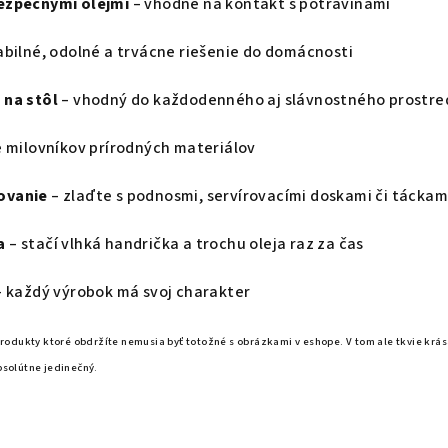
ezpečnými olejmi
– vhodné na kontakt s potravinami
abilné, odolné a trvácne riešenie do domácnosti
 na stôl
– vhodný do každodenného aj slávnostného prostre
e milovníkov prírodných materiálov
ovanie
– zlaďte s podnosmi, servírovacími doskami či táckam
a
– stačí vlhká handrička a trochu oleja raz za čas
 každý výrobok má svoj charakter
produkty ktoré obdržíte nemusia byť totožné s obrázkami v eshope. V tom ale tkvie krá
bsolútne jedinečný.