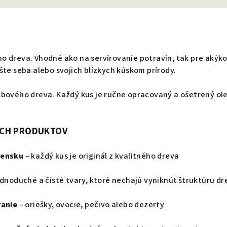
o dreva. Vhodné ako na servírovanie potravín, tak pre akýk
šte seba alebo svojich blízkych kúskom prírody.
ubového dreva. Každý kus je ručne opracovaný a ošetrený ol
ICH PRODUKTOV
vensku
– každý kus je originál z kvalitného dreva
ednoduché a čisté tvary, ktoré nechajú vyniknúť štruktúru dr
vanie
– oriešky, ovocie, pečivo alebo dezerty