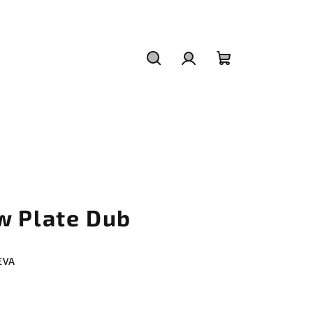
Hľadať
Prihlásenie
Nákupný
košík
w Plate Dub
EVA